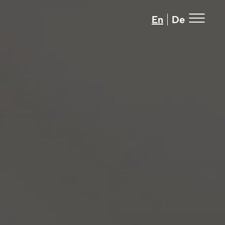
En
De