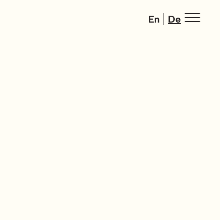
En
De