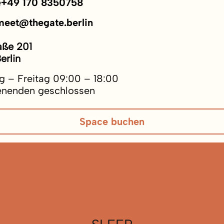
e
+49 170 8350758
meet@thegate.berlin
aße 201
erlin
 – Freitag 09:00 – 18:00
nenden geschlossen
Space buchen