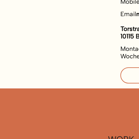
Mobil
Email
Torstr
10115 B
Montag
Woche