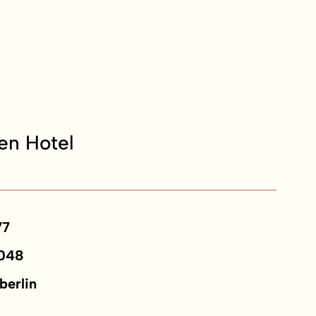
en Hotel
77
048
berlin